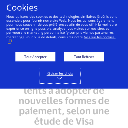
Aller au contenu
Cookies
Nous utilisons des cookies et des technologies similaires là où ils sont
essentiels pour fournir notre site Web. Nous les utilisons également
pour nous souvenir de vos préférences afin de vous offrir la meilleure
Les consommateurs
expérience en ligne possible, analyser vos visites sur nos sites et
permettre le marketing personnalisé (y compris via nos partenaires
canadiens font
marketing). Pour plus de détails, consultez notre
Avis sur les cookies.
confiance aux modes de
paiement qu’ils
Tout Accepter
Tout Refuser
connaissent mieux, et
Réviser les choix
pourraient être plus
lents à adopter de
nouvelles formes de
paiement, selon une
étude de Visa