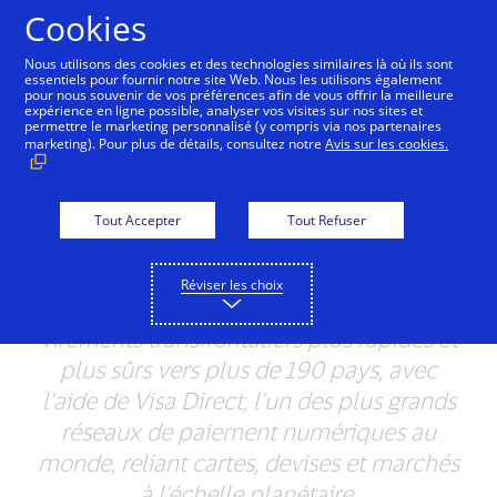
Aller au contenu
Cookies
Nous utilisons des cookies et des technologies similaires là où ils sont
essentiels pour fournir notre site Web. Nous les utilisons également
pour nous souvenir de vos préférences afin de vous offrir la meilleure
Visa Canada et RemitBee
expérience en ligne possible, analyser vos visites sur nos sites et
permettre le marketing personnalisé (y compris via nos partenaires
: vers des paiements
marketing). Pour plus de détails, consultez notre
Avis sur les cookies.
transfrontaliers
instantanés et sécurisés
Tout Accepter
Tout Refuser
RemitBee accroît sa présence
Réviser les choix
internationale en proposant des
virements transfrontaliers plus rapides et
plus sûrs vers plus de 190 pays, avec
l’aide de Visa Direct, l’un des plus grands
réseaux de paiement numériques au
monde, reliant cartes, devises et marchés
à l’échelle planétaire.