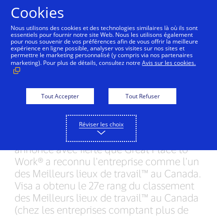
Aller au contenu
Cookies
Nous utilisons des cookies et des technologies similaires là où ils sont
essentiels pour fournir notre site Web. Nous les utilisons également
pour nous souvenir de vos préférences afin de vous offrir la meilleure
Visa Canada se taille une
expérience en ligne possible, analyser vos visites sur nos sites et
permettre le marketing personnalisé (y compris via nos partenaires
place au classement
marketing). Pour plus de détails, consultez notre
Avis sur les cookies.
canadien des Meilleurs
lieux de travail™ de 2019
Tout Accepter
Tout Refuser
Réviser les choix
Toronto – 26 avril 2019
– Visa Canada
annonce avec fierté que Great Place to
Work® a reconnu l'entreprise comme l'un
des Meilleurs lieux de travail™ au Canada.
Visa a obtenu le 27e rang du classement
des Meilleurs lieux de travail™ au Canada
(chez les entreprises comptant plus de