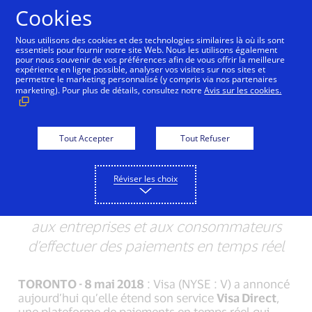
Aller au contenu
Cookies
Nous utilisons des cookies et des technologies similaires là où ils sont
essentiels pour fournir notre site Web. Nous les utilisons également
pour nous souvenir de vos préférences afin de vous offrir la meilleure
Visa accroît les options
expérience en ligne possible, analyser vos visites sur nos sites et
permettre le marketing personnalisé (y compris via nos partenaires
de virement de fonds en
marketing). Pour plus de détails, consultez notre
Avis sur les cookies.
temps réel au Canada
Tout Accepter
Tout Refuser
TELUS Santé et Solutions de paiement et
Solutions de Paiement Peoples sont
Réviser les choix
parmi les premiers à introduire les
options de Visa Direct afin de permettre
aux entreprises et aux consommateurs
d’effectuer des paiements en temps réel
TORONTO - 8 mai 2018
: Visa (NYSE : V) a annoncé
aujourd’hui qu’elle étend son service
Visa Direct
,
une plateforme de paiements en temps réel qui