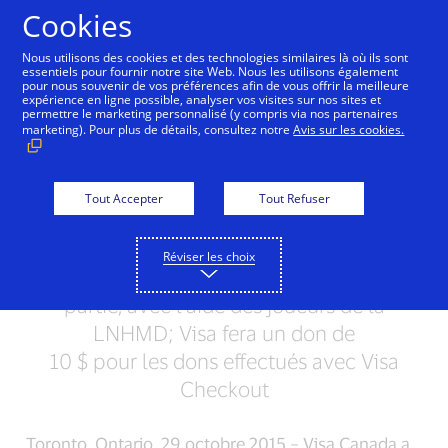
Aller au contenu
Cookies
Nous utilisons des cookies et des technologies similaires là où ils sont
essentiels pour fournir notre site Web. Nous les utilisons également
pour nous souvenir de vos préférences afin de vous offrir la meilleure
Visa et Movember ont
expérience en ligne possible, analyser vos visites sur nos sites et
permettre le marketing personnalisé (y compris via nos partenaires
organisé la campagne de
marketing). Pour plus de détails, consultez notre
Avis sur les cookies.
financement unique «
Mo Fun »
Tout Accepter
Tout Refuser
Grâce à la campagne numérique, les
Réviser les choix
collecteurs de fonds peuvent être de la
partie, avec l’aide des joueurs de la
LNHMD; Visa fera un don de
10 $ pour les dons effectués avec Visa
Checkout
Toronto, Ontario, 29 octobre 2015 – Visa Canada a