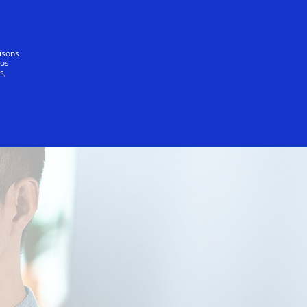
nde
lisons
vos
s,