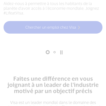
Aidez-nous à permettre à tous les habitants de la
Aidez-nous à permettre à tous les habitants de la
planète d'avoir accès à l'économie mondiale. Joignez
planète d'avoir accès à l'économie mondiale. Joignez
#LifeatVisa.
#LifeatVisa.
Chercher un emploi chez Visa
Chercher un emploi chez Visa
Faites une différence en vous
joignant à un leader de l'industrie
motivé par un objectif précis
Visa est un leader mondial dans le domaine des