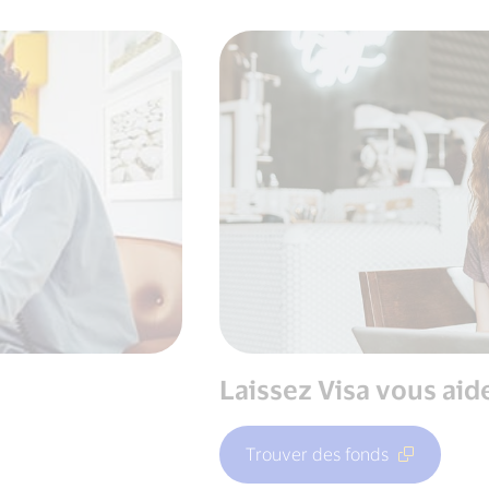
Laissez Visa vous aid
Trouver des fonds