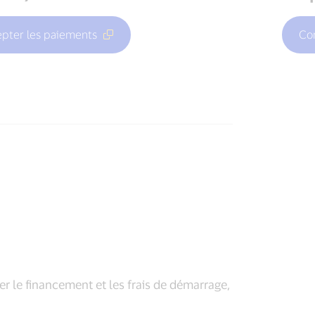
pter les paiements
Con
er le financement et les frais de démarrage,