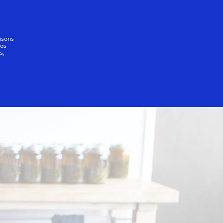
nde
lisons
vos
s,
ions Visa