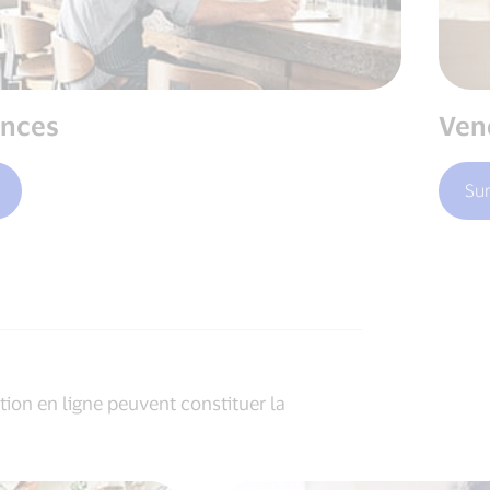
ances
Ven
Sur
ation en ligne peuvent constituer la