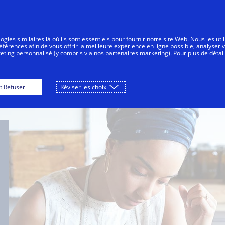
Aller au contenu
Personnes
Entreprises
Tout le mo
gies similaires là où ils sont essentiels pour fournir notre site Web. Nous les uti
érences afin de vous offrir la meilleure expérience en ligne possible, analyser 
keting personnalisé (y compris via nos partenaires marketing). Pour plus de détail
ur les petites entreprises
Le programme de subvent
t Refuser
Réviser les choix