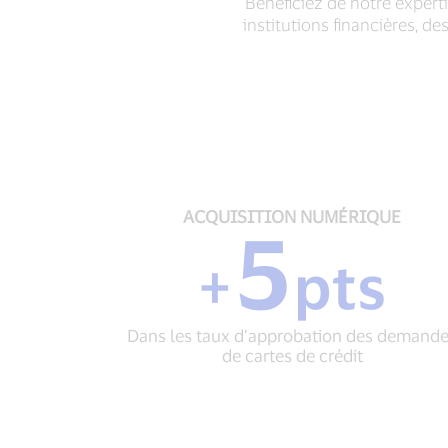
Bénéficiez de notre expert
institutions financières, 
ACQUISITION
ACQUISITION NUMÉRIQUE
5
NUMÉRIQUE
+
+
pts
5
pts
Dans
Dans les taux d’approbation des demand
les
de cartes de crédit
taux
d’approbation
des
demandes
de