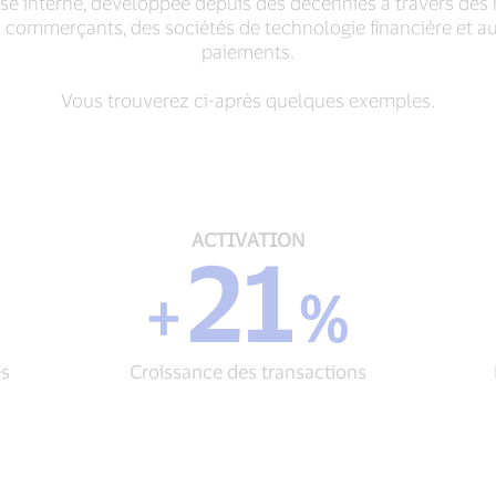
ise interne, développée depuis des décennies à travers des m
des commerçants, des sociétés de technologie financière et 
paiements.
Vous trouverez ci-après quelques exemples.
ACTIVATION
ACTIVATION
21
+
21
+
%
%
Croissance
des
es
Croissance des transactions
transactions