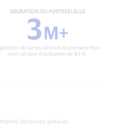
paiements
MIGRATION
MIGRATION DU PORTEFEUILLE
3
DU
PORTEFEUILLE
M+
3
M+
Migrations
grations de cartes dans les 6 premiers mois
de
avec un taux d’activation de 85 %.
cartes
dans
les
6 premiers
mois
avec
un
taux
d’activation
de
85 %.
ntreprise. Découvrez quelques-