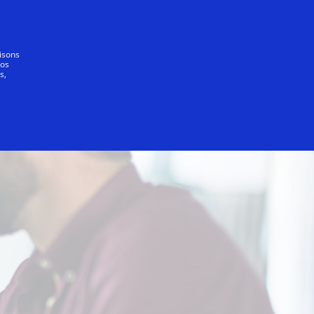
nde
lisons
vos
s,