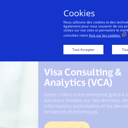
Cookies
Nous utilisons des cookies et des technolo
également pour nous souvenir de vos préf
visites sur nos sites et permettre le mar
consultez notre
Avis sur les cookies.
Tout Accepter
Tou
Visa Consulting &
Analytics (VCA)
Faites croître votre entreprise grâce à 
solutions fondées sur des données, de
informations exploitables et les derniè
tendances économiques.