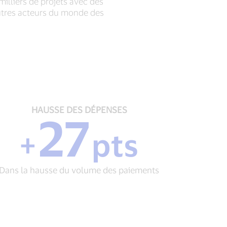
illiers de projets avec des
autres acteurs du monde des
HAUSSE
HAUSSE DES DÉPENSES
27
DES
DÉPENSES
+
pts
+
27
pts
Dans la hausse du volume des paiements
Dans
la
hausse
du
volume
des