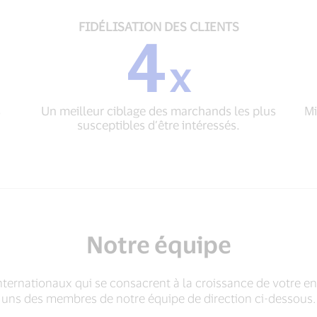
FIDÉLISATION
FIDÉLISATION DES CLIENTS
4
DES
CLIENTS
x
4
x
Un
s
Un meilleur ciblage des marchands les plus
meilleur
Mi
susceptibles d’être intéressés.
ciblage
des
marchands
les
plus
susceptibles
d’être
intéressés.
Notre équipe
nternationaux qui se consacrent à la croissance de votre e
uns des membres de notre équipe de direction ci-dessous.