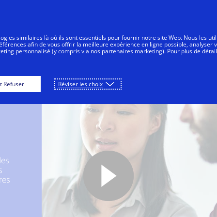
Aller au contenu
Personnes
Entreprises
Tout le mo
gies similaires là où ils sont essentiels pour fournir notre site Web. Nous les uti
érences afin de vous offrir la meilleure expérience en ligne possible, analyser 
keting personnalisé (y compris via nos partenaires marketing). Pour plus de détail
t Refuser
Réviser les choix
des
s
res