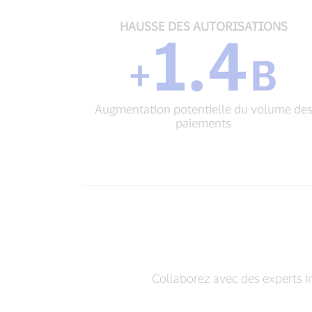
cartes
de
HAUSSE
HAUSSE DES AUTORISATIONS
1.4
crédit
DES
AUTORISATIONS
+
B
+
1.4
B
Augmentation potentielle du volume de
Augmentation
paiements
potentielle
du
volume
des
paiements
Collaborez avec des experts i